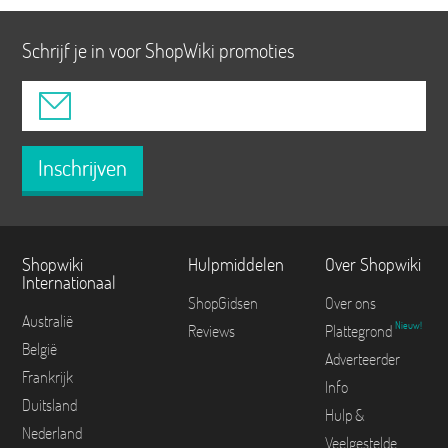
Schrijf je in voor ShopWiki promoties
Inschrijven
Shopwiki
Hulpmiddelen
Over Shopwiki
Internationaal
ShopGidsen
Over ons
Australië
Nieuw!
Reviews
Plattegrond
België
Adverteerder
Frankrijk
Info
Duitsland
Hulp &
Nederland
Veelgestelde