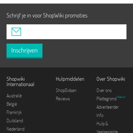
Schrijf je in voor ShopWiki promoties
Inschrijven
Shopwiki
Hulpmiddelen
Over Shopwiki
Internationaal
ShopGidsen
Over ons
Australië
Nieuw!
Reviews
Plattegrond
België
Adverteerder
Frankrijk
Info
Duitsland
Hulp &
Nederland
Veelgestelde