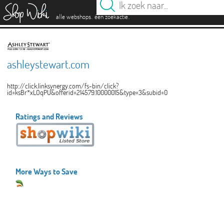
es
.
.
alle webshops
één zoekactie
ashleystewart.com
http://click.linksynergy.com/fs-bin/click?
id=ksBr*xLOqPU&offerid=214579.10000015&type=3&subid=0
Ratings and Reviews
More Ways to Save