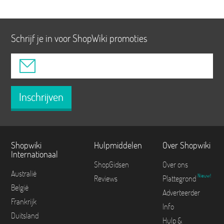
Schrijf je in voor ShopWiki promoties
Inschrijven
Shopwiki
Hulpmiddelen
Over Shopwiki
Internationaal
ShopGidsen
Over ons
Australië
Nieuw!
Reviews
Plattegrond
België
Adverteerder
Frankrijk
Info
Duitsland
Hulp &