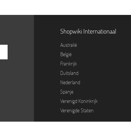
Shopwiki Internationaal
Australië
België
Frankrijk
Duitsland
Nederland
Spanje
Verenigd Koninkrijk
Verenigde Staten