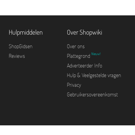
Hulpmiddelen
Over Shopwiki
ShopGidsen
Over ons
Nieuw!
Reviews
Plattegrond
Adverteerder Info
Hulp & Veelgestelde vragen
Privacy
Gebruikersovereenkomst