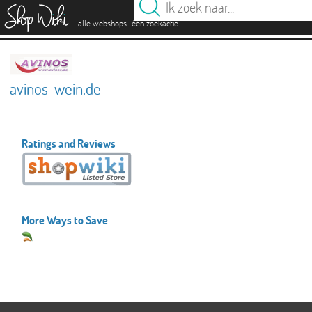
es
.
.
alle webshops
één zoekactie
avinos-wein.de
Ratings and Reviews
More Ways to Save