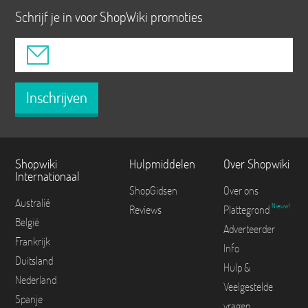
Schrijf je in voor ShopWiki promoties
Inschrijven
Shopwiki
Hulpmiddelen
Over Shopwiki
Internationaal
ShopGidsen
Over ons
Australië
Nieuw!
Reviews
Plattegrond
België
Adverteerder
Frankrijk
Info
Duitsland
Hulp &
Nederland
Veelgestelde
Spanje
vragen