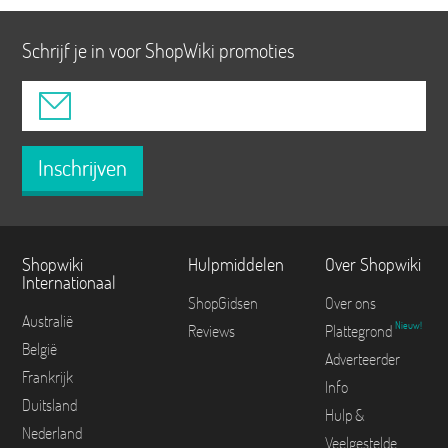
Schrijf je in voor ShopWiki promoties
Inschrijven
Shopwiki
Hulpmiddelen
Over Shopwiki
Internationaal
ShopGidsen
Over ons
Australië
Nieuw!
Reviews
Plattegrond
België
Adverteerder
Frankrijk
Info
Duitsland
Hulp &
Nederland
Veelgestelde