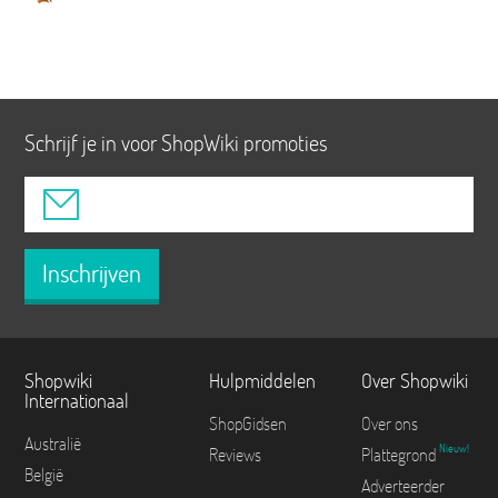
Schrijf je in voor ShopWiki promoties
Inschrijven
Shopwiki
Hulpmiddelen
Over Shopwiki
Internationaal
ShopGidsen
Over ons
Australië
Nieuw!
Reviews
Plattegrond
België
Adverteerder