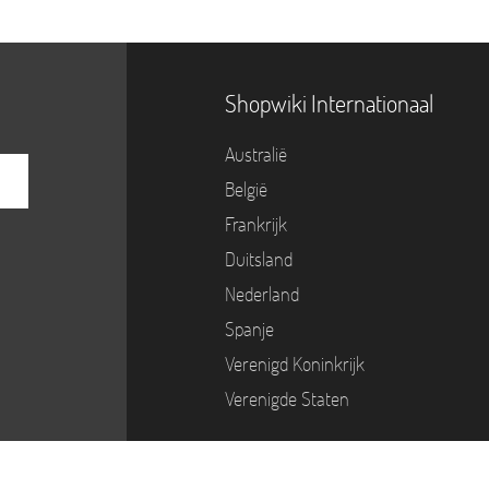
Shopwiki Internationaal
Australië
België
Frankrijk
Duitsland
Nederland
Spanje
Verenigd Koninkrijk
Verenigde Staten