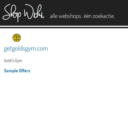
es
.
.
alle webshops
één zoekactie
getgoldsgym.com
Gold\'s Gym
Sample Offers