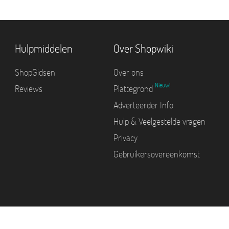
Hulpmiddelen
Over Shopwiki
ShopGidsen
Over ons
Nieuw!
Reviews
Plattegrond
Adverteerder Info
Hulp & Veelgestelde vragen
Privacy
Gebruikersovereenkomst