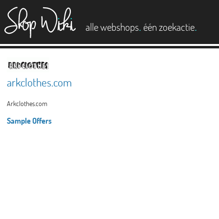
es
.
.
alle webshops
één zoekactie
arkclothes.com
Arkclothes.com
Sample Offers