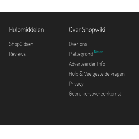
Hulpmiddelen
Over Shopwiki
ShopGidsen
Over ons
Nieuw!
Reviews
Plattegrond
Adverteerder Info
Hulp & Veelgestelde vragen
Privacy
Gebruikersovereenkomst