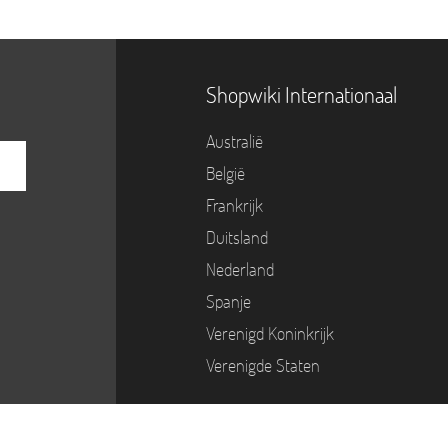
Shopwiki Internationaal
Australië
België
Frankrijk
Duitsland
Nederland
Spanje
Verenigd Koninkrijk
Verenigde Staten