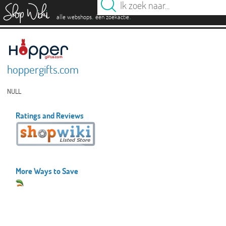
es
.
.
alle webshops
één zoekactie
hoppergifts.com
NULL
Ratings and Reviews
More Ways to Save