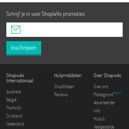
Schrijf je in voor ShopWiki promoties
Inschrijven
Shopwiki
Hulpmiddelen
Over Shopwiki
Internationaal
ShopGidsen
Over ons
Australië
Nieuw!
Reviews
Plattegrond
België
Adverteerder
Frankrijk
Info
Duitsland
Hulp &
Nederland
Veelgestelde