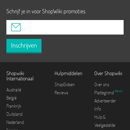
Schrijf je in voor ShopWiki promoties
Inschrijven
Shopwiki
Hulpmiddelen
Over Shopwiki
Internationaal
ShopGidsen
Over ons
Australië
Nieuw!
Reviews
Plattegrond
België
Adverteerder
Frankrijk
Info
Duitsland
Hulp &
Nederland
Veelgestelde