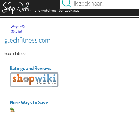
es
.
.
alle webshops
één zoekactie
gtechfitness.com
Gtech Fitness
Ratings and Reviews
More Ways to Save