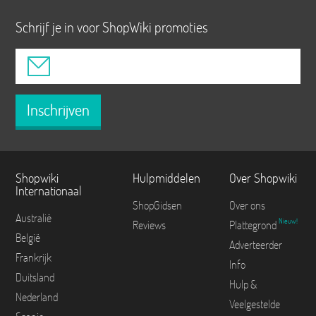
Schrijf je in voor ShopWiki promoties
Inschrijven
Shopwiki
Hulpmiddelen
Over Shopwiki
Internationaal
ShopGidsen
Over ons
Australië
Nieuw!
Reviews
Plattegrond
België
Adverteerder
Frankrijk
Info
Duitsland
Hulp &
Nederland
Veelgestelde