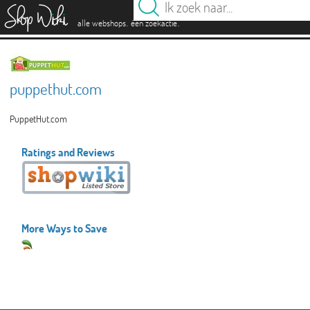
es
.
.
alle webshops
één zoekactie
puppethut.com
PuppetHut.com
Ratings and Reviews
More Ways to Save