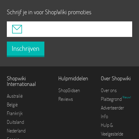
Schrijf je in voor ShopWiki promoties
Inschrijven
Shopwiki
Hulpmiddelen
Over Shopwiki
Internationaal
ShopGidsen
Over ons
Australië
Nieuw!
Reviews
Plattegrond
België
Adverteerder
Frankrijk
Info
Duitsland
Hulp &
Nederland
Veelgestelde