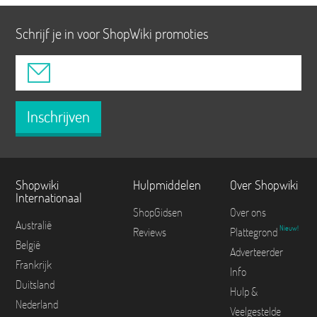
Schrijf je in voor ShopWiki promoties
Inschrijven
Shopwiki
Hulpmiddelen
Over Shopwiki
Internationaal
ShopGidsen
Over ons
Australië
Nieuw!
Reviews
Plattegrond
België
Adverteerder
Frankrijk
Info
Duitsland
Hulp &
Nederland
Veelgestelde