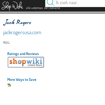
es
.
.
alle webshops
één zoekactie
jackrogersusa.com
NULL
Ratings and Reviews
More Ways to Save