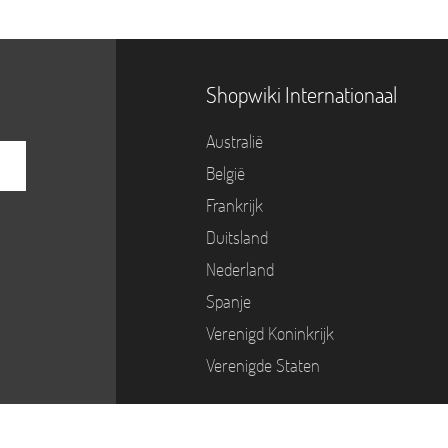
Shopwiki Internationaal
Australië
België
Frankrijk
Duitsland
Nederland
Spanje
Verenigd Koninkrijk
Verenigde Staten