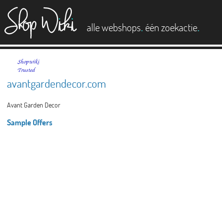
es
.
.
alle webshops
één zoekactie
avantgardendecor.com
Avant Garden Decor
Sample Offers