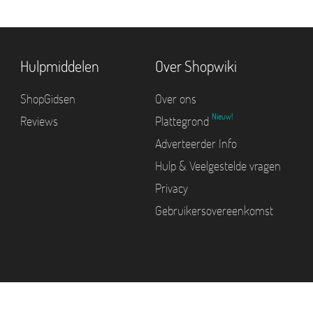
Hulpmiddelen
Over Shopwiki
ShopGidsen
Over ons
Nieuw!
Reviews
Plattegrond
Adverteerder Info
Hulp & Veelgestelde vragen
Privacy
Gebruikersovereenkomst