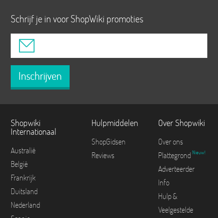
Schrijf je in voor ShopWiki promoties
Inschrijven
Shopwiki
Hulpmiddelen
Over Shopwiki
Internationaal
ShopGidsen
Over ons
Australië
Nieuw!
Reviews
Plattegrond
België
Adverteerder
Frankrijk
Info
Duitsland
Hulp &
Nederland
Veelgestelde