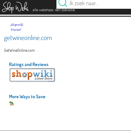
es
.
.
alle webshops
één zoekactie
getwineonline.com
GetWineOnline.com
Ratings and Reviews
More Ways to Save