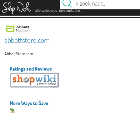
es
.
.
alle webshops
één zoekactie
abbottstore.com
AbbottStore.com
Ratings and Reviews
More Ways to Save