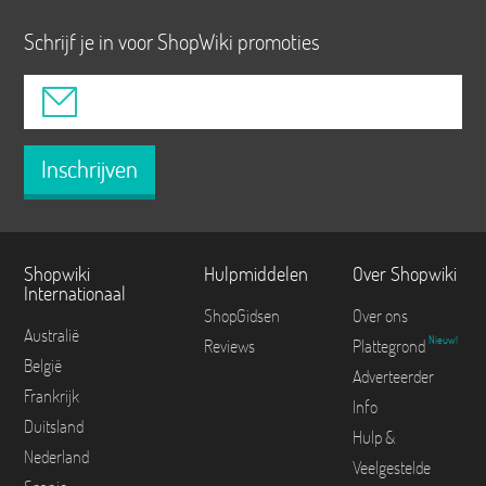
Schrijf je in voor ShopWiki promoties
Inschrijven
Shopwiki
Hulpmiddelen
Over Shopwiki
Internationaal
ShopGidsen
Over ons
Australië
Nieuw!
Reviews
Plattegrond
België
Adverteerder
Frankrijk
Info
Duitsland
Hulp &
Nederland
Veelgestelde