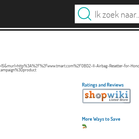
type=15&murl=http%3A%2F%2Fwww.tmart.com%2FOBD2-II-Airbag-Resetter-for-Hon
campaign%3Dproduct
Ratings and Reviews
More Ways to Save