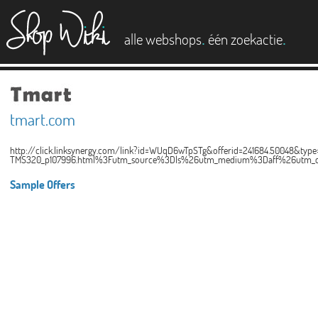
es
.
.
alle webshops
één zoekactie
tmart.com
http://click.linksynergy.com/link?id=WUqD6wTpSTg&offerid=241684.50048&
TMS320_p107996.html%3Futm_source%3Dls%26utm_medium%3Daff%26utm_
Sample Offers