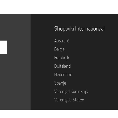
Shopwiki Internationaal
Australië
België
Frankrijk
Duitsland
Nederland
Spanje
Verenigd Koninkrijk
Verenigde Staten