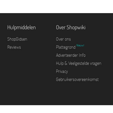
Hulpmiddelen
Over Shopwiki
ShopGidsen
Over ons
Nieuw!
Reviews
Plattegrond
Adverteerder Info
Hulp & Veelgestelde vragen
Privacy
Gebruikersovereenkomst