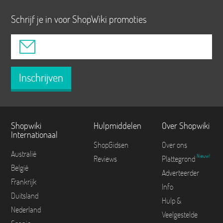
Schrijf je in voor ShopWiki promoties
Inschrijven
Shopwiki
Hulpmiddelen
Over Shopwiki
Internationaal
ShopGidsen
Over ons
Australië
Nieuw!
Reviews
Plattegrond
België
Adverteerder
Frankrijk
Info
Duitsland
Hulp &
Nederland
Veelgestelde