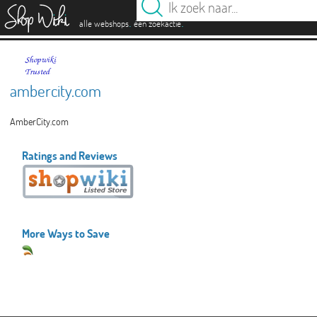
es
.
.
alle webshops
één zoekactie
ambercity.com
AmberCity.com
Ratings and Reviews
More Ways to Save