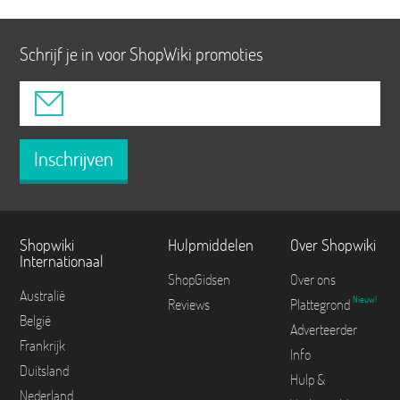
Schrijf je in voor ShopWiki promoties
Inschrijven
Shopwiki
Hulpmiddelen
Over Shopwiki
Internationaal
ShopGidsen
Over ons
Australië
Nieuw!
Reviews
Plattegrond
België
Adverteerder
Frankrijk
Info
Duitsland
Hulp &
Nederland