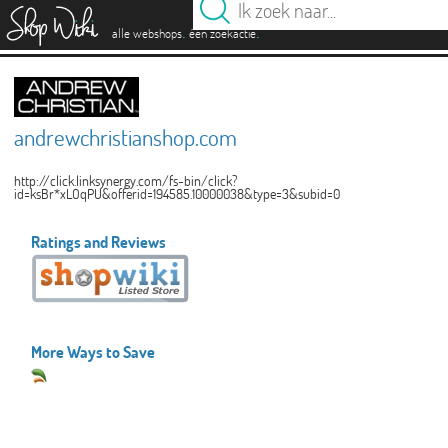
es
.
.
alle webshops
één zoekactie
andrewchristianshop.com
http://click.linksynergy.com/fs-bin/click?
id=ksBr*xLOqPU&offerid=194585.10000038&type=3&subid=0
Ratings and Reviews
More Ways to Save