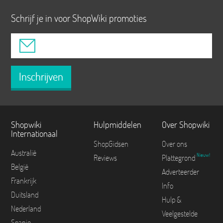
Schrijf je in voor ShopWiki promoties
Inschrijven
Shopwiki
Hulpmiddelen
Over Shopwiki
Internationaal
ShopGidsen
Over ons
Australië
Nieuw!
Reviews
Plattegrond
België
Adverteerder
Frankrijk
Info
Duitsland
Hulp &
Nederland
Veelgestelde
Spanje