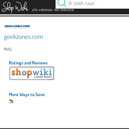
es
.
.
alle webshops
één zoekactie
geekzones.com
NULL
Ratings and Reviews
More Ways to Save