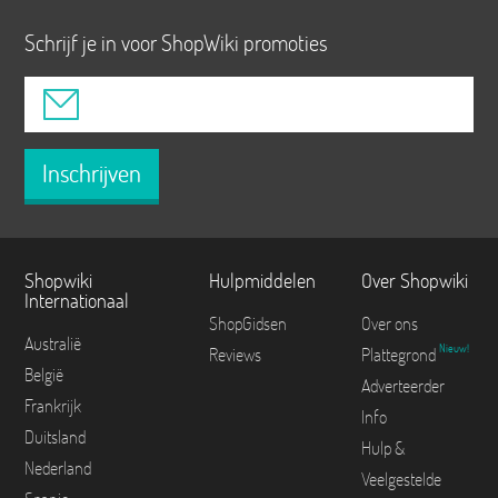
Schrijf je in voor ShopWiki promoties
Inschrijven
Shopwiki
Hulpmiddelen
Over Shopwiki
Internationaal
ShopGidsen
Over ons
Australië
Nieuw!
Reviews
Plattegrond
België
Adverteerder
Frankrijk
Info
Duitsland
Hulp &
Nederland
Veelgestelde