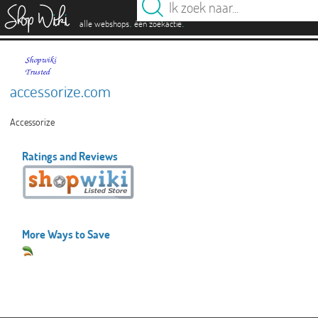
es
.
.
alle webshops
één zoekactie
accessorize.com
Accessorize
Ratings and Reviews
More Ways to Save