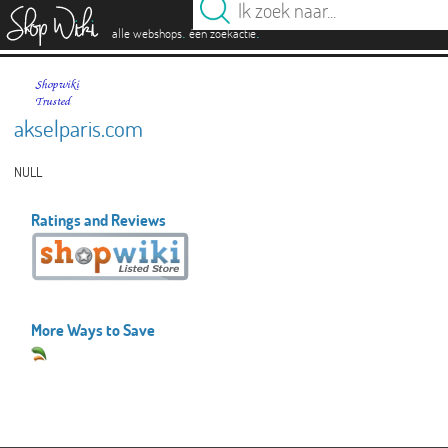
es
.
.
alle webshops
één zoekactie
akselparis.com
NULL
Ratings and Reviews
More Ways to Save