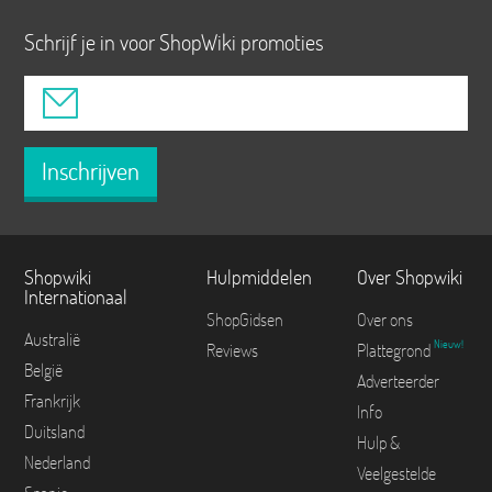
Schrijf je in voor ShopWiki promoties
Inschrijven
Shopwiki
Hulpmiddelen
Over Shopwiki
Internationaal
ShopGidsen
Over ons
Australië
Nieuw!
Reviews
Plattegrond
België
Adverteerder
Frankrijk
Info
Duitsland
Hulp &
Nederland
Veelgestelde