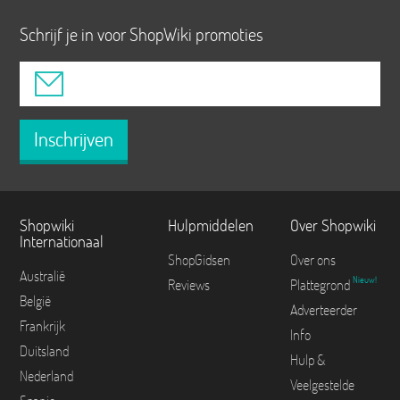
Schrijf je in voor ShopWiki promoties
Inschrijven
Shopwiki
Hulpmiddelen
Over Shopwiki
Internationaal
ShopGidsen
Over ons
Australië
Nieuw!
Reviews
Plattegrond
België
Adverteerder
Frankrijk
Info
Duitsland
Hulp &
Nederland
Veelgestelde