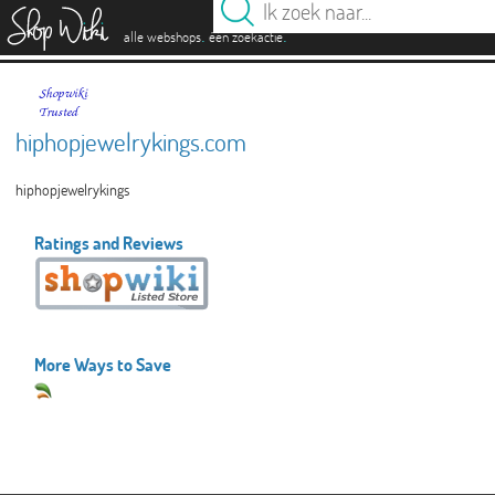
es
.
.
alle webshops
één zoekactie
hiphopjewelrykings.com
hiphopjewelrykings
Ratings and Reviews
More Ways to Save