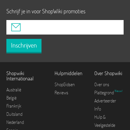
Schrijf je in voor ShopWiki promoties
Inschrijven
Shopwiki
Hulpmiddelen
Over Shopwiki
Internationaal
ShopGidsen
Over ons
Australië
Nieuw!
Reviews
Plattegrond
België
Adverteerder
Frankrijk
Info
Duitsland
Hulp &
Nederland
Veelgestelde