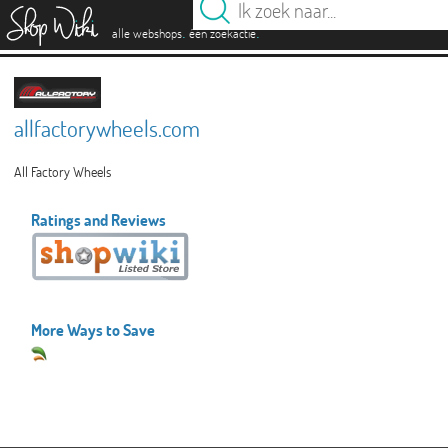
es
.
.
alle webshops
één zoekactie
allfactorywheels.com
All Factory Wheels
Ratings and Reviews
More Ways to Save