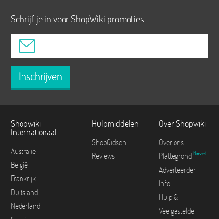
Schrijf je in voor ShopWiki promoties
Inschrijven
Shopwiki
Hulpmiddelen
Over Shopwiki
Internationaal
ShopGidsen
Over ons
Australië
Nieuw!
Reviews
Plattegrond
België
Adverteerder
Frankrijk
Info
Duitsland
Hulp &
Nederland
Veelgestelde