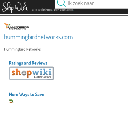
es
.
.
alle webshops
één zoekactie
hummingbirdnetworks.com
Hummingbird Networks
Ratings and Reviews
More Ways to Save