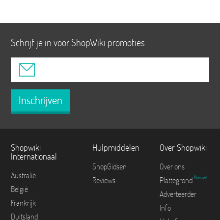
Schrijf je in voor ShopWiki promoties
Inschrijven
Shopwiki
Hulpmiddelen
Over Shopwiki
Internationaal
ShopGidsen
Over ons
Australië
Nieuw!
Reviews
Plattegrond
België
Adverteerder
Frankrijk
Info
Duitsland