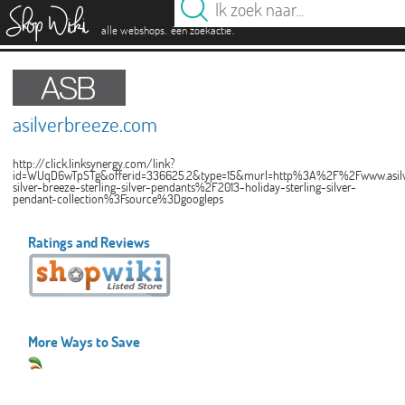
es
.
.
alle webshops
één zoekactie
asilverbreeze.com
http://click.linksynergy.com/link?
id=WUqD6wTpSTg&offerid=336625.2&type=15&murl=http%3A%2F%2Fwww.asil
silver-breeze-sterling-silver-pendants%2F2013-holiday-sterling-silver-
pendant-collection%3Fsource%3Dgoogleps
Ratings and Reviews
More Ways to Save