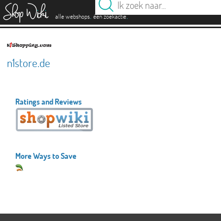
es
.
.
alle webshops
één zoekactie
n1store.de
Ratings and Reviews
More Ways to Save