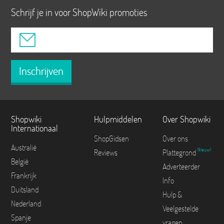
Schrijf je in voor ShopWiki promoties
Inschrijven
Shopwiki
Hulpmiddelen
Over Shopwiki
Internationaal
ShopGidsen
Over ons
Australië
Nieuw!
Reviews
Plattegrond
België
Adverteerder
Frankrijk
Info
Duitsland
Hulp &
Nederland
Veelgestelde
Spanje
vragen