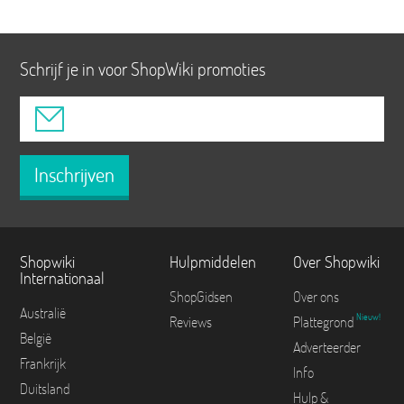
Schrijf je in voor ShopWiki promoties
Inschrijven
Shopwiki
Hulpmiddelen
Over Shopwiki
Internationaal
ShopGidsen
Over ons
Australië
Nieuw!
Reviews
Plattegrond
België
Adverteerder
Frankrijk
Info
Duitsland
Hulp &