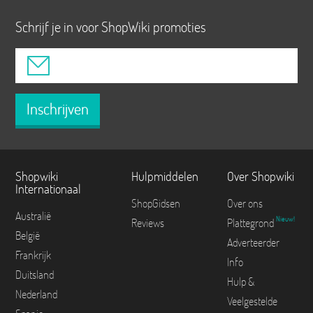
Schrijf je in voor ShopWiki promoties
Inschrijven
Shopwiki
Hulpmiddelen
Over Shopwiki
Internationaal
ShopGidsen
Over ons
Australië
Nieuw!
Reviews
Plattegrond
België
Adverteerder
Frankrijk
Info
Duitsland
Hulp &
Nederland
Veelgestelde