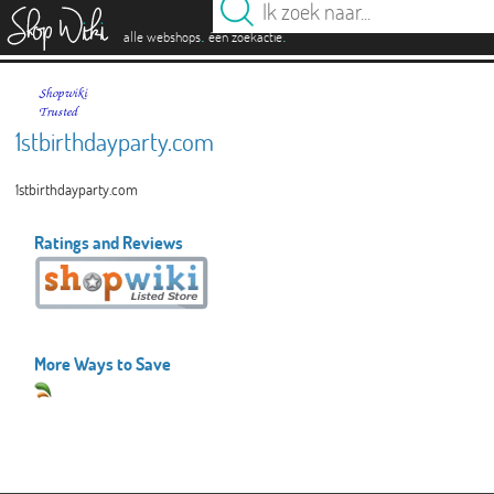
es
.
.
alle webshops
één zoekactie
1stbirthdayparty.com
1stbirthdayparty.com
Ratings and Reviews
More Ways to Save