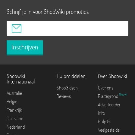
Schrijf je in voor ShopWiki promoties
Inschrijven
Shopwiki
Hulpmiddelen
Over Shopwiki
Internationaal
ShopGidsen
Over ons
Australië
Nieuw!
Reviews
Plattegrond
België
Adverteerder
Frankrijk
Info
Duitsland
Hulp &
Nederland
Veelgestelde