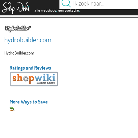
es
.
.
alle webshops
één zoekactie
hydrobuilder.com
HydroBuilder.com
Ratings and Reviews
More Ways to Save