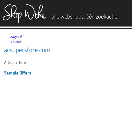
es
.
.
alle webshops
één zoekactie
acsuperstore.com
AcSuperstore
Sample Offers