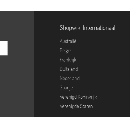
Shopwiki Internationaal
Australië
België
Frankrijk
Duitsland
Nederland
Spanje
Verenigd Koninkrijk
Verenigde Staten