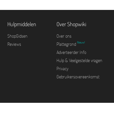
Hulpmiddelen
Over Shopwiki
ShopGidsen
Over ons
Nieuw!
Reviews
Plattegrond
Adverteerder Info
Hulp & Veelgestelde vragen
Privacy
Gebruikersovereenkomst