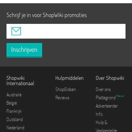
Schrijf je in voor ShopWiki promoties
Inschrijven
Shopwiki
Hulpmiddelen
Over Shopwiki
Internationaal
ShopGidsen
Over ons
Australië
Nieuw!
Reviews
Plattegrond
België
Adverteerder
Frankrijk
Info
Duitsland
Hulp &
Nederland
Veelgestelde