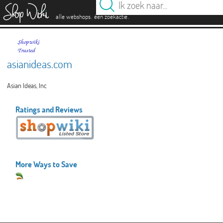
es
.
.
alle webshops
één zoekactie
asianideas.com
Asian Ideas, Inc
Ratings and Reviews
More Ways to Save