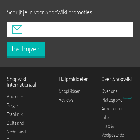
Schrijf je in voor ShopWiki promoties
Inschrijven
Shopwiki
Hulpmiddelen
Over Shopwiki
Internationaal
ShopGidsen
Over ons
Australië
Nieuw!
Reviews
Plattegrond
België
Adverteerder
Frankrijk
Info
Duitsland
Hulp &
Nederland
Veelgestelde