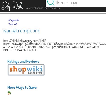
es
.
.
alle webshops
één zoekactie
ivankatrump.com
http://click.linksynergy.com/link?
id=WUqD6wTpSTg&offerid=232161.196206&type=15&murl=http%3A%2F%2Fwww.
4D82-4D22-9391-0083B19D9A8B%2FproductID%2F9446CF54-D473-44C9-
BBEC-E17EB4A36B85%2F
Ratings and Reviews
More Ways to Save