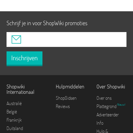
Schrijf je in voor ShopWiki promoties
Inschrijven
Shopwiki
Hulpmiddelen
Over Shopwiki
Internationaal
ShopGidsen
Over ons
Australië
Nieuw!
Reviews
Plattegrond
België
Adverteerder
Frankrijk
Info
Duitsland
Hulp &