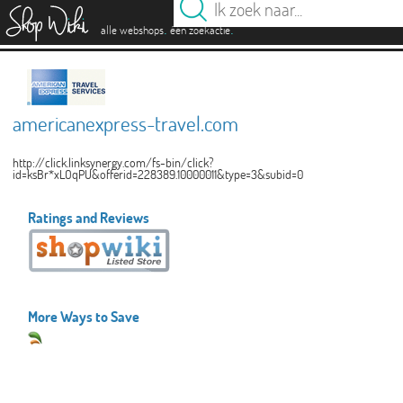
es
.
.
alle webshops
één zoekactie
americanexpress-travel.com
http://click.linksynergy.com/fs-bin/click?
id=ksBr*xLOqPU&offerid=228389.10000011&type=3&subid=0
Ratings and Reviews
More Ways to Save