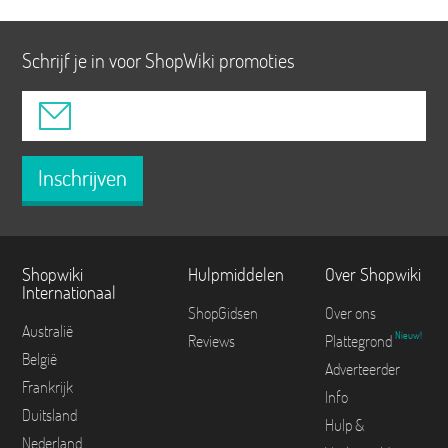
Schrijf je in voor ShopWiki promoties
Inschrijven
Shopwiki
Hulpmiddelen
Over Shopwiki
Internationaal
ShopGidsen
Over ons
Australië
Nieuw!
Reviews
Plattegrond
België
Adverteerder
Frankrijk
Info
Duitsland
Hulp &
Nederland