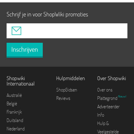
Schrijf je in voor ShopWiki promoties
Inschrijven
Shopwiki
Hulpmiddelen
Over Shopwiki
Internationaal
ShopGidsen
Over ons
Australië
Nieuw!
Reviews
Plattegrond
België
Adverteerder
Frankrijk
Info
Duitsland
Hulp &
Nederland
Veelgestelde