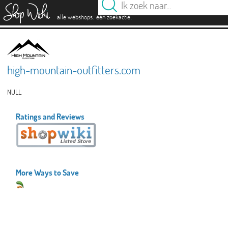
es
.
.
alle webshops
één zoekactie
high-mountain-outfitters.com
NULL
Ratings and Reviews
More Ways to Save