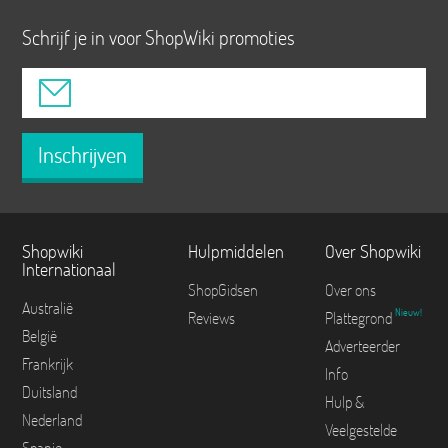
Schrijf je in voor ShopWiki promoties
Inschrijven
Shopwiki
Hulpmiddelen
Over Shopwiki
Internationaal
ShopGidsen
Over ons
Australië
Nieuw!
Reviews
Plattegrond
België
Adverteerder
Frankrijk
Info
Duitsland
Hulp &
Nederland
Veelgestelde
Spanje