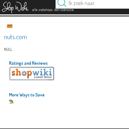
es
.
.
alle webshops
één zoekactie
nuts.com
NULL
Ratings and Reviews
More Ways to Save