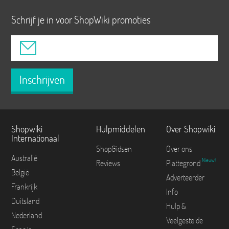
Schrijf je in voor ShopWiki promoties
Inschrijven
Shopwiki
Hulpmiddelen
Over Shopwiki
Internationaal
ShopGidsen
Over ons
Australië
Nieuw!
Reviews
Plattegrond
België
Adverteerder
Frankrijk
Info
Duitsland
Hulp &
Nederland
Veelgestelde