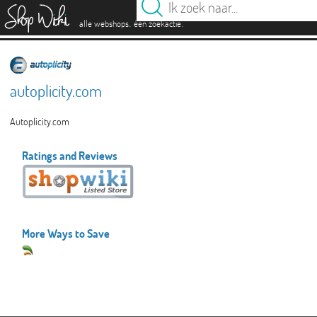
es
.
.
alle webshops
één zoekactie
autoplicity.com
Autoplicity.com
Ratings and Reviews
More Ways to Save