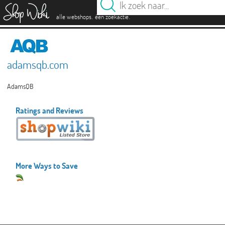
es
.
.
alle webshops
één zoekactie
adamsqb.com
AdamsQB
Ratings and Reviews
More Ways to Save