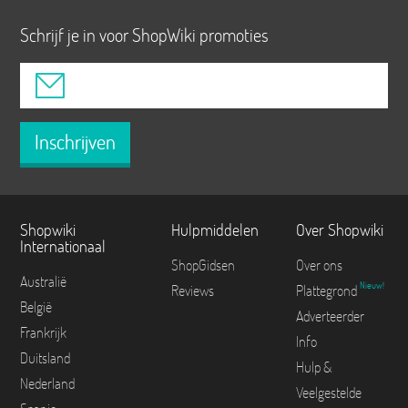
Schrijf je in voor ShopWiki promoties
Inschrijven
Shopwiki
Hulpmiddelen
Over Shopwiki
Internationaal
ShopGidsen
Over ons
Australië
Nieuw!
Reviews
Plattegrond
België
Adverteerder
Frankrijk
Info
Duitsland
Hulp &
Nederland
Veelgestelde