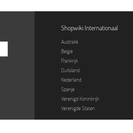
Shopwiki Internationaal
Australië
België
Frankrijk
Duitsland
Nederland
Spanje
Verenigd Koninkrijk
Verenigde Staten