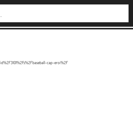
Fid%2F3101%2Fs%2Fbaseball-cap-eroi%2F