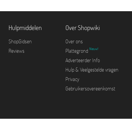
Hulpmiddelen
Over Shopwiki
ShopGidsen
Over ons
Nieuw!
Reviews
Plattegrond
Adverteerder Info
Hulp & Veelgestelde vragen
Privacy
Gebruikersovereenkomst