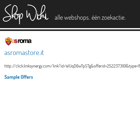
es
.
.
alle webshops
één zoekactie
asromastore.it
http://click.linksynergy.com/link?id=WUqD6wTpSTg&offerid=252237.3101&
Sample Offers