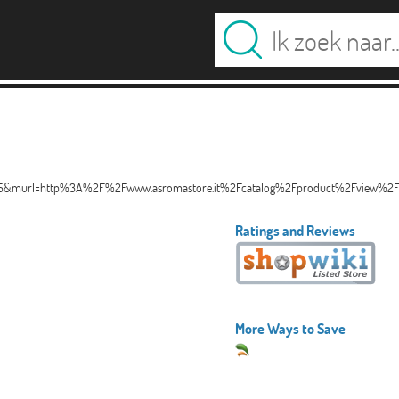
type=15&murl=http%3A%2F%2Fwww.asromastore.it%2Fcatalog%2Fproduct%2Fview%2
Ratings and Reviews
More Ways to Save