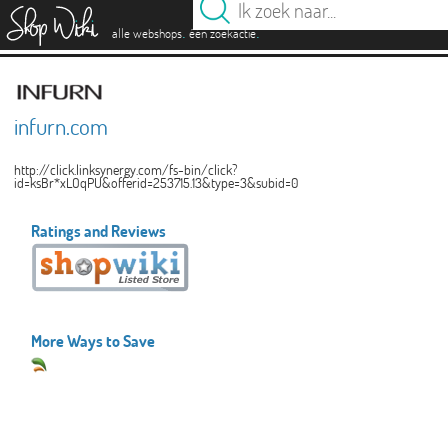
es
.
.
alle webshops
één zoekactie
infurn.com
http://click.linksynergy.com/fs-bin/click?
id=ksBr*xLOqPU&offerid=253715.13&type=3&subid=0
Ratings and Reviews
More Ways to Save