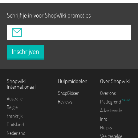
Schrijf je in voor ShopWiki promoties
Inschrijven
Shopwiki
Hulpmiddelen
Over Shopwiki
Internationaal
ShopGidsen
Over ons
Australië
Nieuw!
Reviews
Plattegrond
België
Adverteerder
Frankrijk
Info
Duitsland
Hulp &
Nederland
Veelgestelde