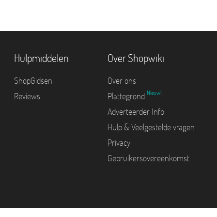
Hulpmiddelen
Over Shopwiki
ShopGidsen
Over ons
Nieuw!
Reviews
Plattegrond
Adverteerder Info
Hulp & Veelgestelde vragen
Privacy
Gebruikersovereenkomst