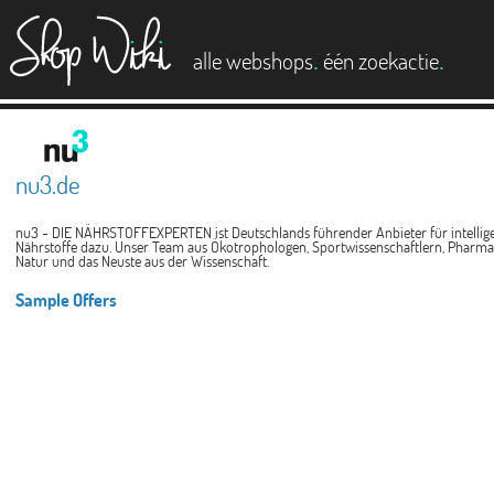
es
.
.
alle webshops
één zoekactie
nu3.de
nu3 - DIE NÄHRSTOFFEXPERTEN ist Deutschlands führender Anbieter für intelligente
Nährstoffe dazu. Unser Team aus Ökotrophologen, Sportwissenschaftlern, Pharmaze
Natur und das Neuste aus der Wissenschaft.
Sample Offers