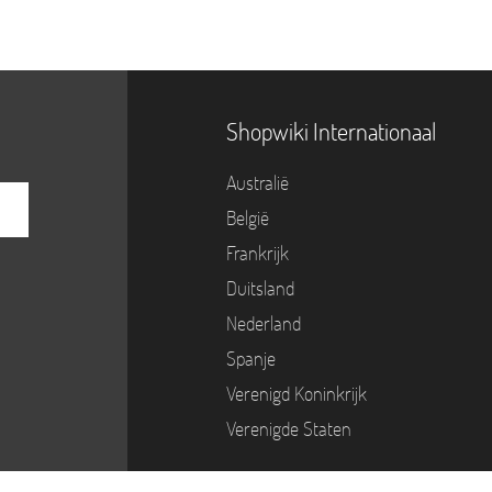
Shopwiki Internationaal
Australië
België
Frankrijk
Duitsland
Nederland
Spanje
Verenigd Koninkrijk
Verenigde Staten