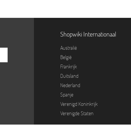
Shopwiki Internationaal
Australië
België
Frankrijk
Duitsland
Nederland
Spanje
Verenigd Koninkrijk
Verenigde Staten