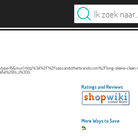
4&type=15&murl=http%3A%2F%2Foasis.andotherbrands.com%2Flong-sleeve-clean-fit
e5a%26fo_s%3Dls
Ratings and Reviews
More Ways to Save