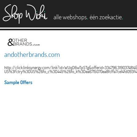
es
.
.
alle webshops
één zoekactie
andotherbrands.com
http://click.linksynergy.com/link?id=WUqD6wTpSTg&offerid=334796.319037481
US%3Fctry%3DUS%26fo_c%3D445%26fo_k%3Dea6715070ea8fcffa7ce14fd093f4
Sample Offers