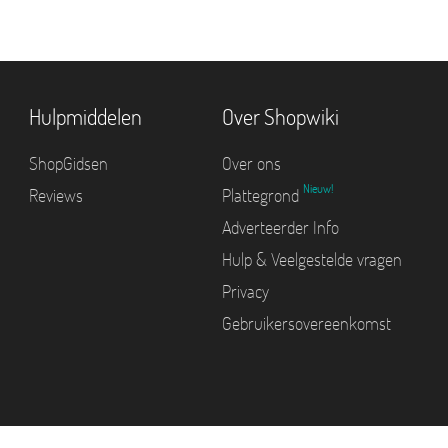
Hulpmiddelen
Over Shopwiki
ShopGidsen
Over ons
Nieuw!
Reviews
Plattegrond
Adverteerder Info
Hulp & Veelgestelde vragen
Privacy
Gebruikersovereenkomst