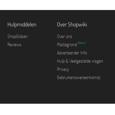
Hulpmiddelen
Over Shopwiki
ShopGidsen
Over ons
Nieuw!
Reviews
Plattegrond
Adverteerder Info
Hulp & Veelgestelde vragen
Privacy
Gebruikersovereenkomst