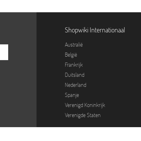
Shopwiki Internationaal
Australië
België
Frankrijk
Duitsland
Nederland
Spanje
Verenigd Koninkrijk
Verenigde Staten