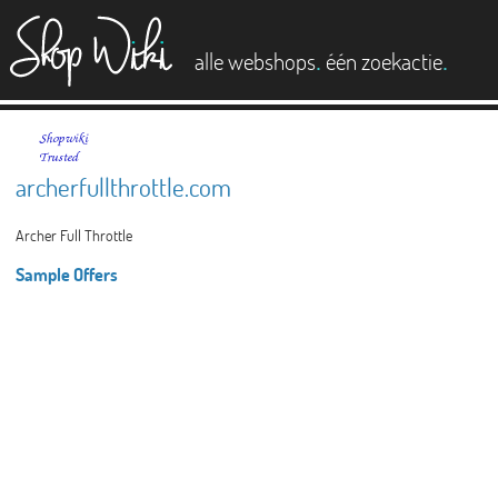
es
.
.
alle webshops
één zoekactie
archerfullthrottle.com
Archer Full Throttle
Sample Offers