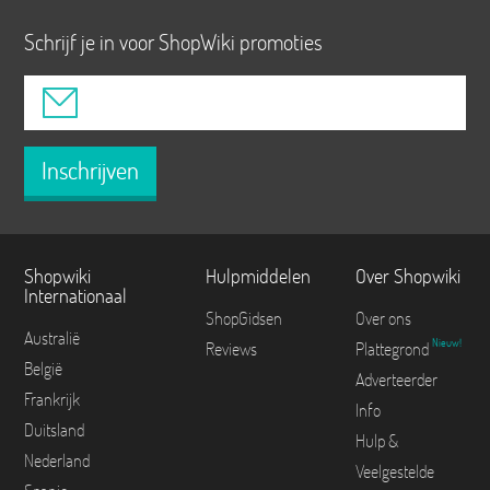
Schrijf je in voor ShopWiki promoties
Inschrijven
Shopwiki
Hulpmiddelen
Over Shopwiki
Internationaal
ShopGidsen
Over ons
Australië
Nieuw!
Reviews
Plattegrond
België
Adverteerder
Frankrijk
Info
Duitsland
Hulp &
Nederland
Veelgestelde