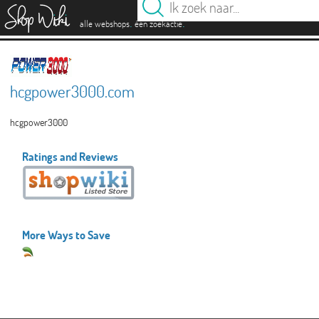
es
.
.
alle webshops
één zoekactie
hcgpower3000.com
hcgpower3000
Ratings and Reviews
More Ways to Save