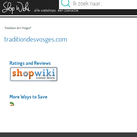
es
.
.
alle webshops
één zoekactie
traditiondesvosges.com
Ratings and Reviews
More Ways to Save