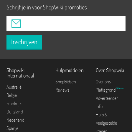
Schrijf je in voor ShopWiki promoties
Inschrijven
Shopwiki
Hulpmiddelen
Over Shopwiki
Internationaal
ShopGidsen
Over ons
Australië
Nieuw!
Reviews
Plattegrond
België
Adverteerder
Frankrijk
Info
Duitsland
Hulp &
Nederland
Veelgestelde
Spanje
vragen