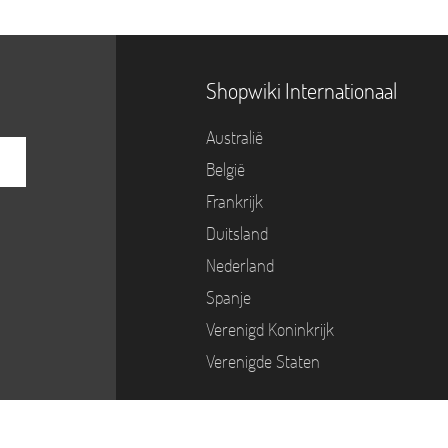
Shopwiki Internationaal
Australië
België
Frankrijk
Duitsland
Nederland
Spanje
Verenigd Koninkrijk
Verenigde Staten