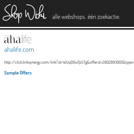
es
.
.
alle webshops
één zoekactie
ahalife.com
http://click.linksynergy.com/link?id=WUqD6wTpSTg&offerid=260289.1003&t
Sample Offers