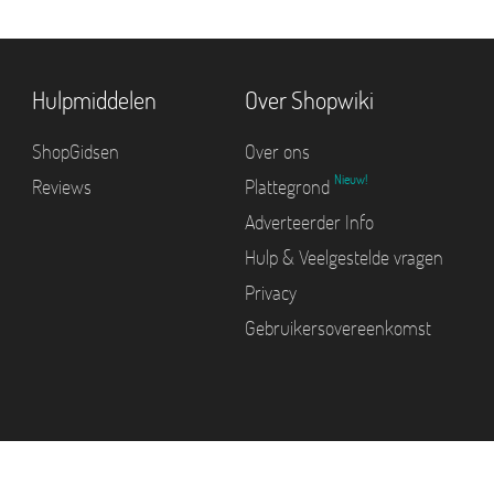
Hulpmiddelen
Over Shopwiki
ShopGidsen
Over ons
Nieuw!
Reviews
Plattegrond
Adverteerder Info
Hulp & Veelgestelde vragen
Privacy
Gebruikersovereenkomst