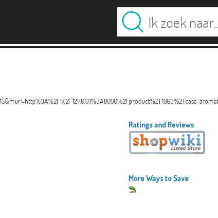
ype=15&murl=http%3A%2F%2F127.0.0.1%3A8000%2Fproduct%2F1003%2Fcasa-aromat
Ratings and Reviews
More Ways to Save