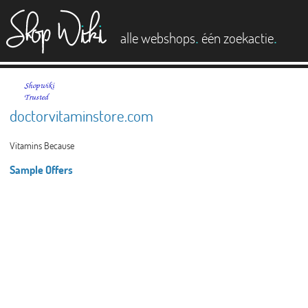
es
.
.
alle webshops
één zoekactie
doctorvitaminstore.com
Vitamins Because
Sample Offers