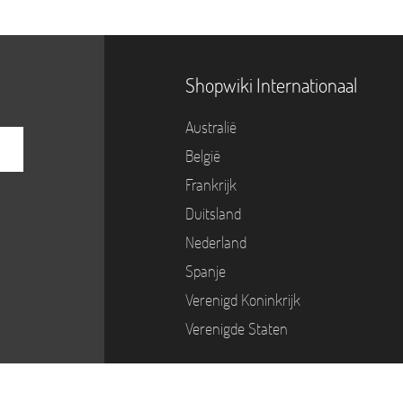
Shopwiki Internationaal
Australië
België
Frankrijk
Duitsland
Nederland
Spanje
Verenigd Koninkrijk
Verenigde Staten