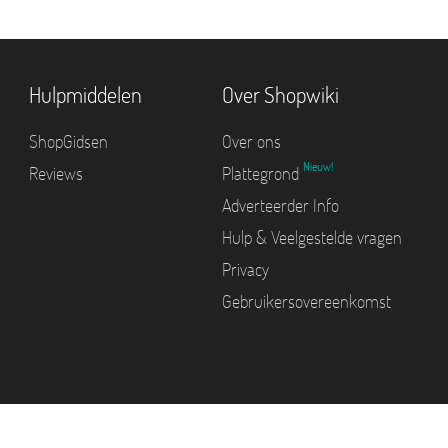
Hulpmiddelen
Over Shopwiki
ShopGidsen
Over ons
Nieuw!
Reviews
Plattegrond
Adverteerder Info
Hulp & Veelgestelde vragen
Privacy
Gebruikersovereenkomst