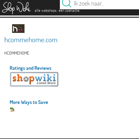
es
.
.
alle webshops
één zoekactie
hcommehome.com
HCOMMEHOME
Ratings and Reviews
More Ways to Save