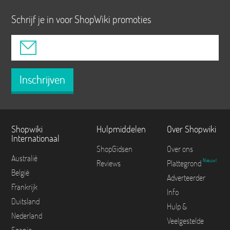
Schrijf je in voor ShopWiki promoties
Inschrijven
Shopwiki
Hulpmiddelen
Over Shopwiki
Internationaal
ShopGidsen
Over ons
Australië
Nieuw!
Reviews
Plattegrond
België
Adverteerder
Frankrijk
Info
Duitsland
Hulp &
Nederland
Veelgestelde
Spanje